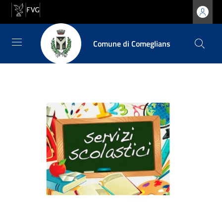
Comune di Comeglians
Comune di Comeglians
Contenuti del sito