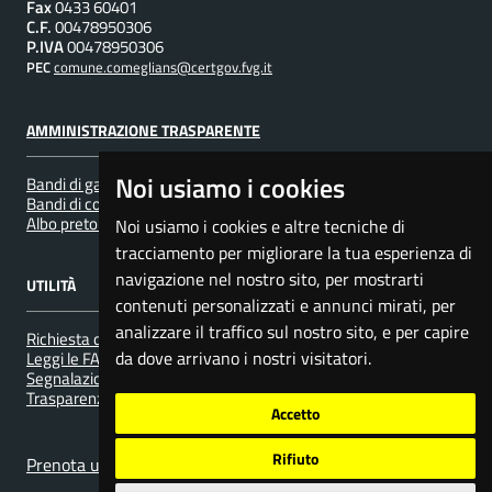
Fax
0433 60401
C.F.
00478950306
P.IVA
00478950306
PEC
comune.comeglians@certgov.fvg.it
AMMINISTRAZIONE TRASPARENTE
Noi usiamo i cookies
Bandi di gara e contratti
Bandi di concorso
Albo pretorio
Noi usiamo i cookies e altre tecniche di
tracciamento per migliorare la tua esperienza di
navigazione nel nostro sito, per mostrarti
UTILITÀ
contenuti personalizzati e annunci mirati, per
analizzare il traffico sul nostro sito, e per capire
Richiesta d'assistenza
da dove arrivano i nostri visitatori.
Leggi le FAQ
Segnalazione disservizio
Trasparenza nel servizio di gestione dei rifiuti urbani e assimilati
Accetto
Rifiuto
Prenota un appuntamento